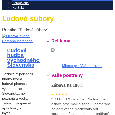
Fotogaléria
Kontakt
Ľudové súbory
Rubrika: "Ľudové súbory"
Reklama
Ľudová
hudba
východného
Slovenska
Miesto pre Vašu reklamu
Ťažisko repertoáru
Vaše postrehy
hudby tvoria
ľudové piesne z
Zábava na 100%
východného
Slovenska, no
★★★★★
poznajú a vedia
“
DJ RETRO je super. Na firemnej
zahrať i zaspievať
oslave sme mali o zábavu postarané
aj ľudovky z
na celý večer. Nechýbalo ani
iných…
karaoke... Jednoducho odporúčam
”