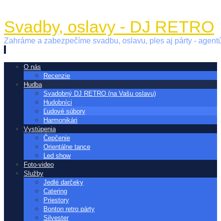
Svadby, oslavy - DJ RETRO
Zahráme a zabezpečíme svadbu, oslavu, ples aj párty - age
Přeskočit
O nás
na
Recenzie
obsah
Hudba
Svadobný DJ RETRO (na Vašu oslavu)
Hudobníci
Ľudové súbory
Harmonikári
Vystúpenia
Čepčenie
Orientálne tance
Led show
Foto-video
Služby
Jedlé darčeky
Catering
Priestory
Bonton retro párty
Silvester