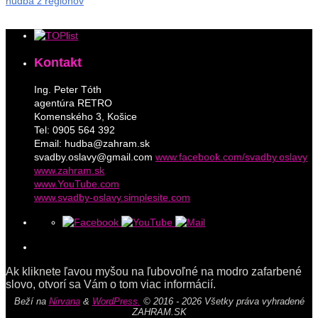
hudba z regiónov
Kontakt
Ing. Peter Tóth
agentúra RETRO
Komenského 3, Košice
Tel: 0905 564 392
Email: hudba@zahram.sk
svadby.oslavy@gmail.com
www.facebook.com/svadby.oslavy
www.zahram.sk
www.YouTube.com
www.svadby-oslavy.simplesite.com
Ak kliknete ľavou myšou na ľubovoľné na modro zafarbené
slovo, otvorí sa Vám o tom viac informácií.
Beží na
Nirvana
&
WordPress.
© 2016 - 2026 Všetky práva vyhradené
ZAHRAM.SK