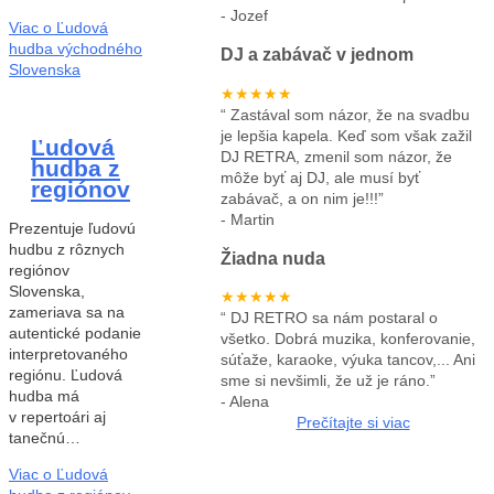
-
Jozef
Viac o Ľudová
hudba východného
DJ a zabávač v jednom
Slovenska
★★★★★
“
Zastával som názor, že na svadbu
je lepšia kapela. Keď som však zažil
Ľudová
DJ RETRA, zmenil som názor, že
hudba z
môže byť aj DJ, ale musí byť
regiónov
zabávač, a on nim je!!!
”
-
Martin
Prezentuje ľudovú
hudbu z rôznych
Žiadna nuda
regiónov
Slovenska,
★★★★★
zameriava sa na
“
DJ RETRO sa nám postaral o
autentické podanie
všetko. Dobrá muzika, konferovanie,
interpretovaného
súťaže, karaoke, výuka tancov,... Ani
regiónu. Ľudová
sme si nevšimli, že už je ráno.
”
hudba má
-
Alena
v repertoári aj
Prečítajte si viac
tanečnú…
Viac o Ľudová