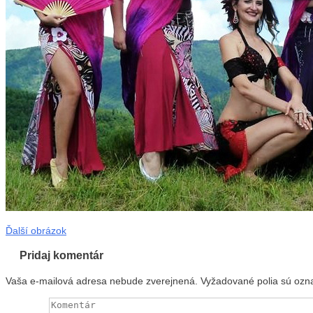
Ďalší obrázok
Pridaj komentár
Vaša e-mailová adresa nebude zverejnená.
Vyžadované polia sú oz