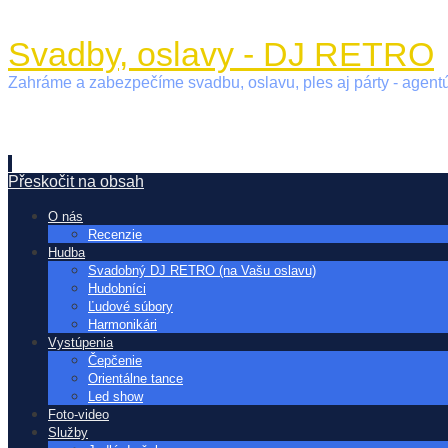
Svadby, oslavy - DJ RETRO
Zahráme a zabezpečíme svadbu, oslavu, ples aj párty - age
Přeskočit na obsah
O nás
Recenzie
Hudba
Svadobný DJ RETRO (na Vašu oslavu)
Hudobníci
Ľudové súbory
Harmonikári
Vystúpenia
Čepčenie
Orientálne tance
Led show
Foto-video
Služby