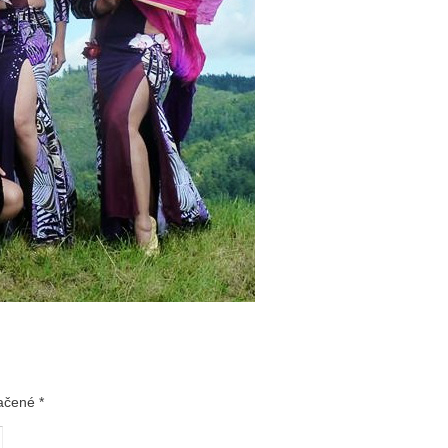
načené
*