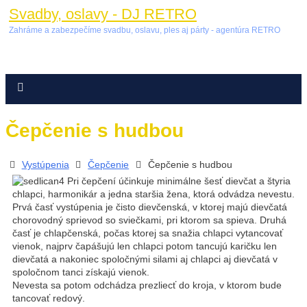
Svadby, oslavy - DJ RETRO
Zahráme a zabezpečíme svadbu, oslavu, ples aj párty - agentúra RETRO
Čepčenie s hudbou
Vystúpenia
Čepčenie
Čepčenie s hudbou
Pri čepčení účinkuje minimálne šesť dievčat a štyria
chlapci, harmonikár a jedna staršia žena, ktorá odvádza nevestu.
Prvá časť vystúpenia je čisto dievčenská, v ktorej majú dievčatá
chorovodný sprievod so sviečkami, pri ktorom sa spieva. Druhá
časť je chlapčenská, počas ktorej sa snažia chlapci vytancovať
vienok, najprv čapášujú len chlapci potom tancujú karičku len
dievčatá a nakoniec spoločnými silami aj chlapci aj dievčatá v
spoločnom tanci získajú vienok.
Nevesta sa potom odchádza prezliecť do kroja, v ktorom bude
tancovať redový.