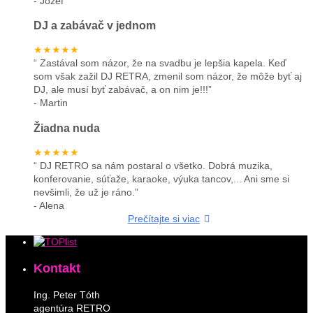
-
Jozef
DJ a zabávač v jednom
★★★★★
“
Zastával som názor, že na svadbu je lepšia kapela. Keď
som však zažil DJ RETRA, zmenil som názor, že môže byť aj
DJ, ale musí byť zabávač, a on nim je!!!
”
-
Martin
Žiadna nuda
★★★★★
“
DJ RETRO sa nám postaral o všetko. Dobrá muzika,
konferovanie, súťaže, karaoke, výuka tancov,... Ani sme si
nevšimli, že už je ráno.
”
-
Alena
Prečítajte si viac
Kontakt
Ing. Peter Tóth
agentúra RETRO