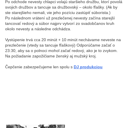
Po odchode nevesty chlapci volajú staršieho družbu, ktorí povolá
svojich družbov a tancuje sa družbovský – okolo fľašky. (Ak by
ste starejšieho nemali, vie jeho pozíciu zastúpiť súborista.)
Po následnom vrátení už prezlečenej nevesty začína starejší
tancovať redový a súbor najprv vytvorí zo svadobčanov kruh
okolo nevesty a následne odchádza.
Vystúpenie trvá cca 20 minút + 10 minút nechávame neveste na
prezlečenie (vtedy sa tancuje fľaškový) Odporúčame začať o
23:30, aby sa o polnoci mohol začať redový, ako je to zvykom.
Na požiadanie zapožičiame ženský aj mužský kroj.
Čepčenie zabezpečujeme len spolu s
DJ produkciou